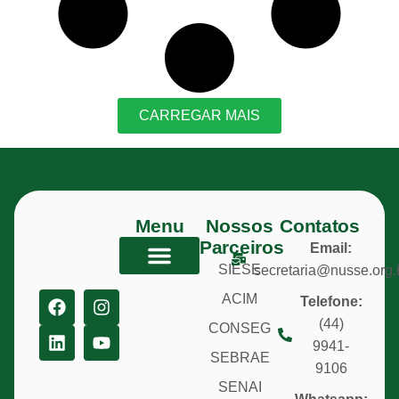
CARREGAR MAIS
Menu
Nossos
Contatos
Parceiros
Email:
SIESE
secretaria@nusse.org.
SOBRE O NUSSE
ACIM
Telefone:
(44)
CONSEG
9941-
SEBRAE
9106
SENAI