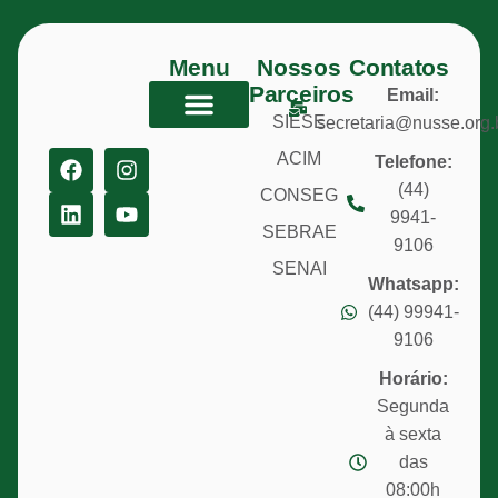
Menu
Nossos
Contatos
Parceiros
Email:
SIESE
secretaria@nusse.org.
SOBRE O NUSSE
ACIM
Telefone:
(44)
CONSEG
9941-
SEBRAE
9106
SENAI
Whatsapp:
(44) 99941-
9106
Horário:
Segunda
à sexta
das
08:00h