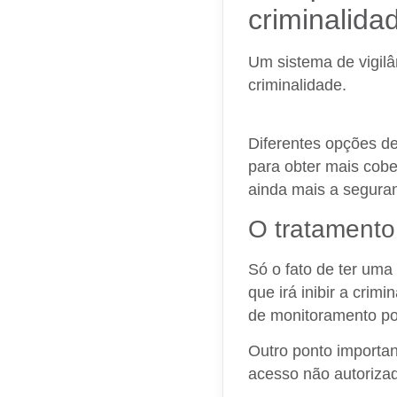
criminalid
Um sistema de vigilân
criminalidade.
Mas al
esse tipo de ação ini
Diferentes opções d
para obter mais cobe
ainda mais a seguran
O tratamento
Só o fato de ter uma 
que irá inibir a cri
de monitoramento p
Outro ponto importa
acesso não autorizad