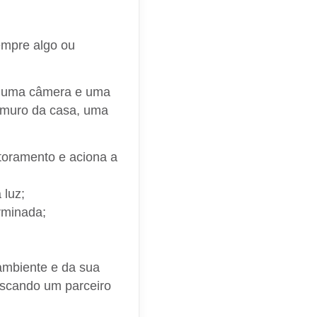
sempre algo ou
liada neste sentido.
m uma câmera e uma
 muro da casa, uma
toramento e aciona a
 luz;
rminada;
 ambiente e da sua
buscando um parceiro