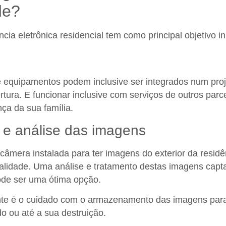
ade?
cia eletrônica residencial tem como principal objetivo ini
ém de apenas instalar os equipamentos, é importante 
be a criminalidade.
e equipamentos podem inclusive ser integrados num pro
rtura. E funcionar inclusive com serviços de outros parc
ça da sua família.
 e análise das imagens
câmera instalada para ter imagens do exterior da residê
minalidade. Uma análise e tratamento destas imagens cap
ode ser uma ótima opção.
nte é o cuidado com o armazenamento das imagens para 
o ou até a sua destruição.