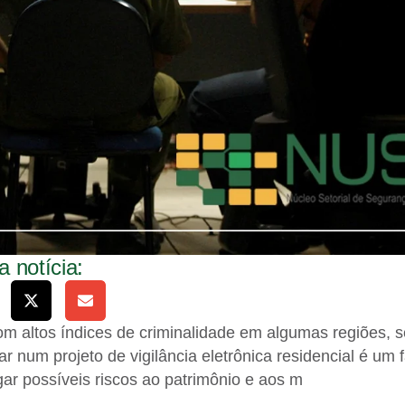
 notícia:
om altos índices de criminalidade em algumas regiões, 
ar num projeto de vigilância eletrônica residencial é um 
igar possíveis riscos ao patrimônio e aos m