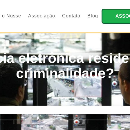
 o Nusse
Associação
Contato
Blog
ASSO
ia eletrônica reside
criminalidade?