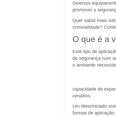
Diversos equipamento
promover a segurança
Quer saber mais sobre
criminalidade? Cont
O que é a vi
Este tipo de aplicaç
de segurança num am
o ambiente necessit
Um serviço de vigilâ
condomínios e podem 
capacidade de expan
cenários.
Um determinado siste
formas de aplicação