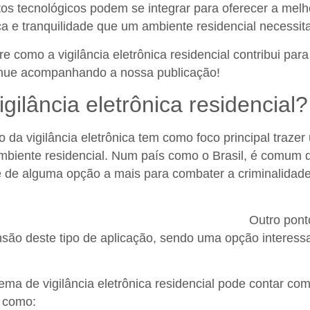
s tecnológicos podem se integrar para oferecer a melh
 e tranquilidade que um ambiente residencial necessit
 como a vigilância eletrônica residencial contribui para 
inue acompanhando a nossa publicação!
gilância eletrônica residencial?
ão da vigilância eletrônica tem como foco principal traz
biente residencial. Num país como o Brasil, é comum q
e de alguma opção a mais para combater a criminalidade
ncia eletrônica pode ser utilizado tanto em residências 
se integrar a outros sistemas já existentes.
Outro ponto
são deste tipo de aplicação, sendo uma opção interessa
ma de vigilância eletrônica residencial pode contar co
, como: