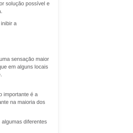
or solução possível e
a.
inibir a
er uma sensação maior
ue em alguns locais
.
quanto em
 importante é a
nte na maioria dos
m algumas diferentes